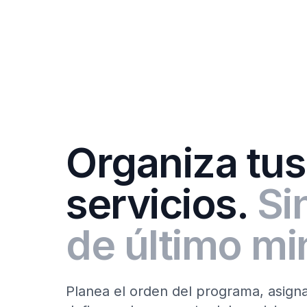
Organiza tus
servicios.
Si
de último mi
Planea el orden del programa, asign