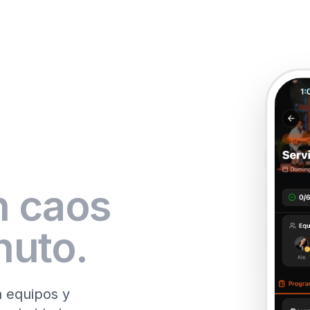
n caos
nuto.
a equipos y