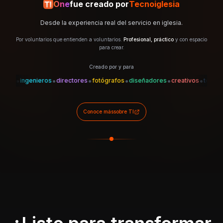
One
fue creado por
Tecnoiglesia
Desde la experiencia real del servicio en iglesia.
Por voluntarios que entienden a voluntarios.
Profesional, práctico
y con espacio
para crear.
Creado por y para
•
•
•
•
•
•
•
es
ingenieros
directores
fotógrafos
diseñadores
creativos
técnicos
Conoce más
sobre TI