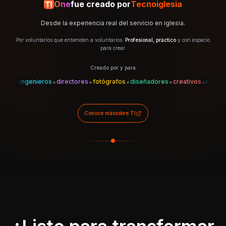
One
fue creado por
Tecnoiglesia
Desde la experiencia real del servicio en iglesia.
Por voluntarios que entienden a voluntarios.
Profesional, práctico
y con espacio
para crear.
Creado por y para
•
•
•
•
•
•
•
s
ingenieros
directores
fotógrafos
diseñadores
creativos
técnicos
Conoce más
sobre TI