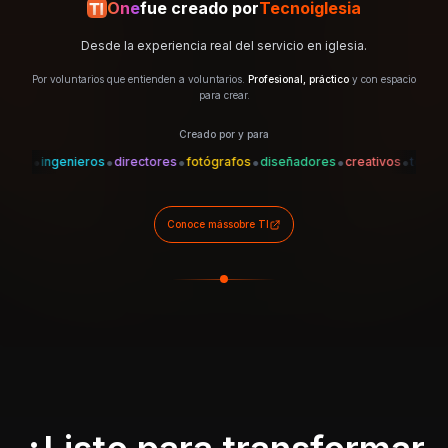
One
fue creado por
Tecnoiglesia
Desde la experiencia real del servicio en iglesia.
Por voluntarios que entienden a voluntarios.
Profesional, práctico
y con espacio
para crear.
Creado por y para
•
•
•
•
•
•
•
es
ingenieros
directores
fotógrafos
diseñadores
creativos
técnicos
Conoce más
sobre TI