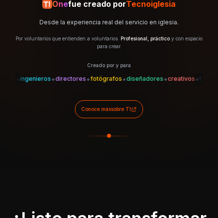
One
fue creado por
Tecnoiglesia
Desde la experiencia real del servicio en iglesia.
Por voluntarios que entienden a voluntarios.
Profesional, práctico
y con espacio
para crear.
Creado por y para
•
•
•
•
•
•
•
es
ingenieros
directores
fotógrafos
diseñadores
creativos
técnicos
Conoce más
sobre TI