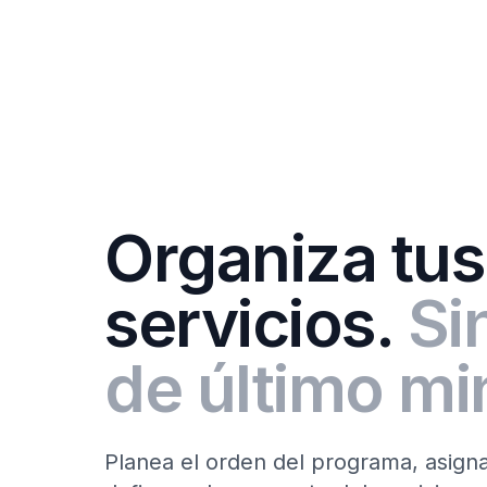
Organiza tus
servicios.
Si
de último mi
Planea el orden del programa, asign