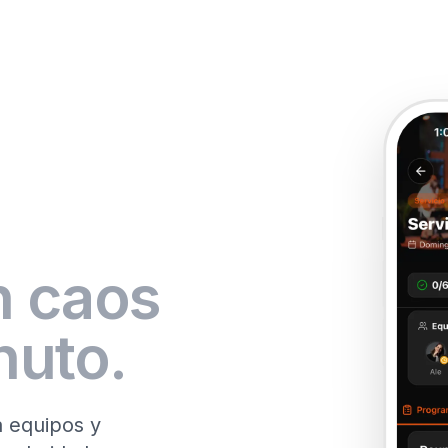
n caos
nuto.
a equipos y