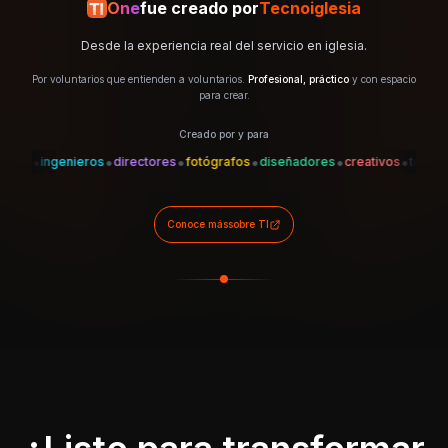
One
fue creado por
Tecnoiglesia
Desde la experiencia real del servicio en iglesia.
Por voluntarios que entienden a voluntarios.
Profesional, práctico
y con espacio
para crear.
Creado por y para
•
•
•
•
•
•
•
es
ingenieros
directores
fotógrafos
diseñadores
creativos
técnicos
Conoce más
sobre TI