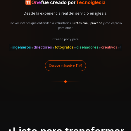
One
fue creado por
Tecnoiglesia
Desde la experiencia real del servicio en iglesia.
Por voluntarios que entienden a voluntarios.
Profesional, práctico
y con espacio
para crear.
Creado por y para
•
•
•
•
•
•
•
es
ingenieros
directores
fotógrafos
diseñadores
creativos
técnicos
Conoce más
sobre TI