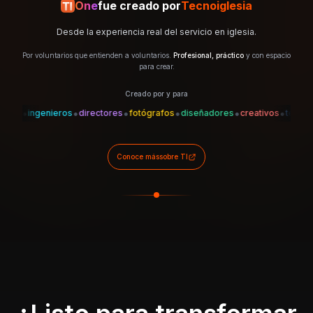
One
fue creado por
Tecnoiglesia
Desde la experiencia real del servicio en iglesia.
Por voluntarios que entienden a voluntarios.
Profesional, práctico
y con espacio
para crear.
Creado por y para
•
•
•
•
•
•
•
es
ingenieros
directores
fotógrafos
diseñadores
creativos
técnicos
Conoce más
sobre TI