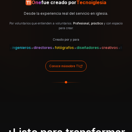
One
fue creado por
Tecnoiglesia
Desde la experiencia real del servicio en iglesia.
Por voluntarios que entienden a voluntarios.
Profesional, práctico
y con espacio
para crear.
Creado por y para
•
•
•
•
•
•
•
es
ingenieros
directores
fotógrafos
diseñadores
creativos
técnicos
Conoce más
sobre TI