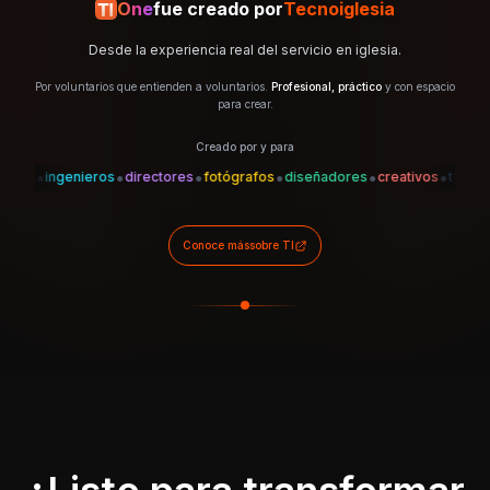
One
fue creado por
Tecnoiglesia
Desde la experiencia real del servicio en iglesia.
Por voluntarios que entienden a voluntarios.
Profesional, práctico
y con espacio
para crear.
Creado por y para
•
•
•
•
•
•
•
es
ingenieros
directores
fotógrafos
diseñadores
creativos
técnicos
Conoce más
sobre TI