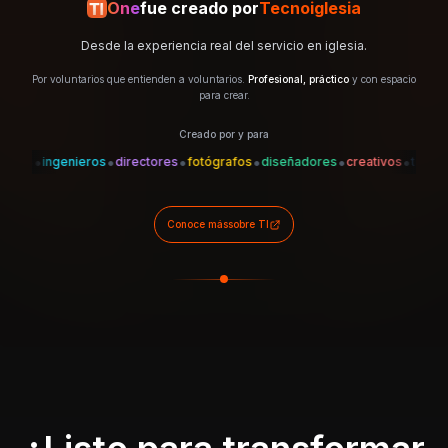
One
fue creado por
Tecnoiglesia
Desde la experiencia real del servicio en iglesia.
Por voluntarios que entienden a voluntarios.
Profesional, práctico
y con espacio
para crear.
Creado por y para
•
•
•
•
•
•
•
es
ingenieros
directores
fotógrafos
diseñadores
creativos
técnicos
Conoce más
sobre TI