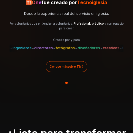
One
fue creado por
Tecnoiglesia
Desde la experiencia real del servicio en iglesia.
Por voluntarios que entienden a voluntarios.
Profesional, práctico
y con espacio
para crear.
Creado por y para
•
•
•
•
•
•
•
es
ingenieros
directores
fotógrafos
diseñadores
creativos
técnicos
Conoce más
sobre TI