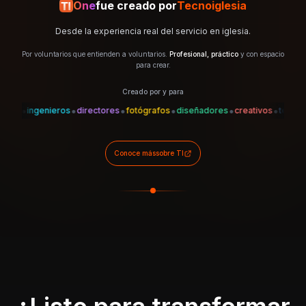
One
fue creado por
Tecnoiglesia
Desde la experiencia real del servicio en iglesia.
Por voluntarios que entienden a voluntarios.
Profesional, práctico
y con espacio
para crear.
Creado por y para
•
•
•
•
•
•
•
es
ingenieros
directores
fotógrafos
diseñadores
creativos
técnicos
Conoce más
sobre TI