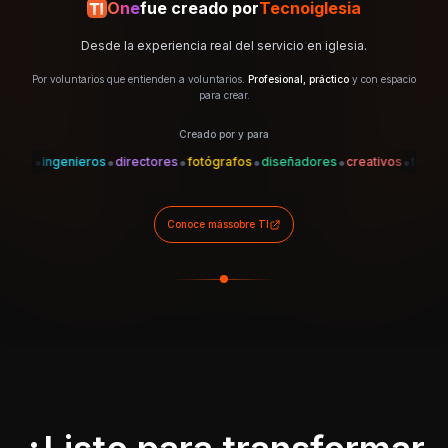
One
fue creado por
Tecnoiglesia
Desde la experiencia real del servicio en iglesia.
Por voluntarios que entienden a voluntarios.
Profesional, práctico
y con espacio
para crear.
Creado por y para
•
•
•
•
•
•
•
es
ingenieros
directores
fotógrafos
diseñadores
creativos
técnicos
Conoce más
sobre TI