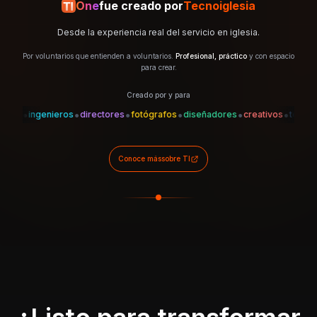
One
fue creado por
Tecnoiglesia
Desde la experiencia real del servicio en iglesia.
Por voluntarios que entienden a voluntarios.
Profesional, práctico
y con espacio
para crear.
Creado por y para
•
•
•
•
•
•
•
es
ingenieros
directores
fotógrafos
diseñadores
creativos
técnicos
Conoce más
sobre TI