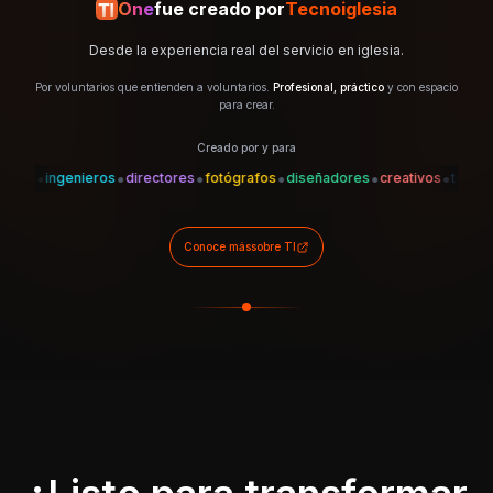
One
fue creado por
Tecnoiglesia
Desde la experiencia real del servicio en iglesia.
Por voluntarios que entienden a voluntarios.
Profesional, práctico
y con espacio
para crear.
Creado por y para
•
•
•
•
•
•
•
es
ingenieros
directores
fotógrafos
diseñadores
creativos
técnicos
Conoce más
sobre TI