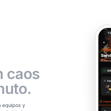
n caos
nuto.
a equipos y