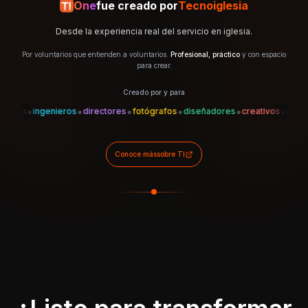
One
fue creado por
Tecnoiglesia
Desde la experiencia real del servicio en iglesia.
Por voluntarios que entienden a voluntarios.
Profesional, práctico
y con espacio
para crear.
Creado por y para
•
•
•
•
•
•
•
es
ingenieros
directores
fotógrafos
diseñadores
creativos
técnicos
Conoce más
sobre TI