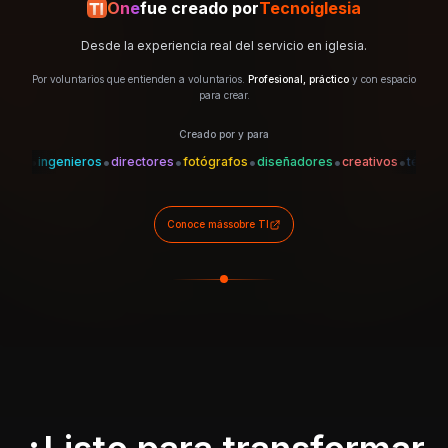
One
fue creado por
Tecnoiglesia
Desde la experiencia real del servicio en iglesia.
Por voluntarios que entienden a voluntarios.
Profesional, práctico
y con espacio
para crear.
Creado por y para
•
•
•
•
•
•
•
s
ingenieros
directores
fotógrafos
diseñadores
creativos
técnicos
Conoce más
sobre TI