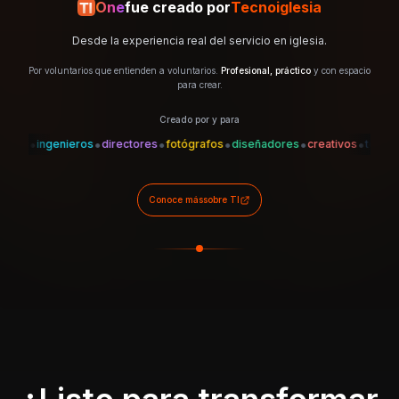
One
fue creado por
Tecnoiglesia
Desde la experiencia real del servicio en iglesia.
Por voluntarios que entienden a voluntarios.
Profesional, práctico
y con espacio
para crear.
Creado por y para
•
•
•
•
•
•
•
es
ingenieros
directores
fotógrafos
diseñadores
creativos
técnicos
Conoce más
sobre TI