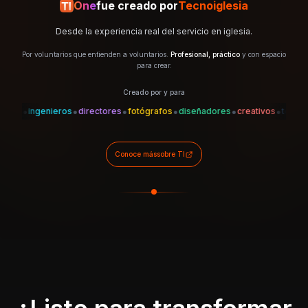
One
fue creado por
Tecnoiglesia
Desde la experiencia real del servicio en iglesia.
Por voluntarios que entienden a voluntarios.
Profesional, práctico
y con espacio
para crear.
Creado por y para
•
•
•
•
•
•
•
es
ingenieros
directores
fotógrafos
diseñadores
creativos
técnicos
Conoce más
sobre TI