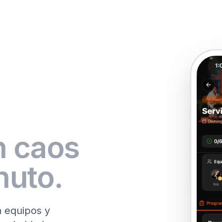
n caos
nuto.
a equipos y