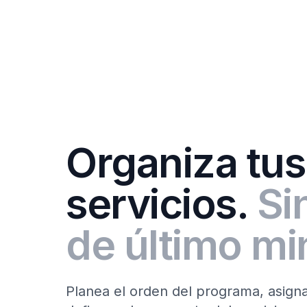
Organiza tus
servicios.
Si
de último mi
Planea el orden del programa, asign