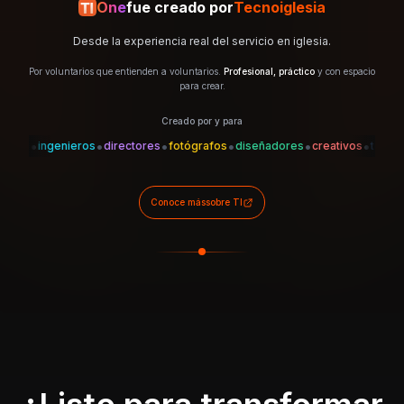
One
fue creado por
Tecnoiglesia
Desde la experiencia real del servicio en iglesia.
Por voluntarios que entienden a voluntarios.
Profesional, práctico
y con espacio
para crear.
Creado por y para
•
•
•
•
•
•
•
es
ingenieros
directores
fotógrafos
diseñadores
creativos
técnicos
Conoce más
sobre TI