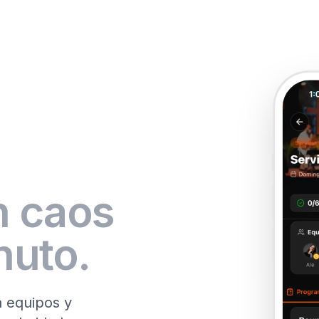
n caos
nuto.
a equipos y