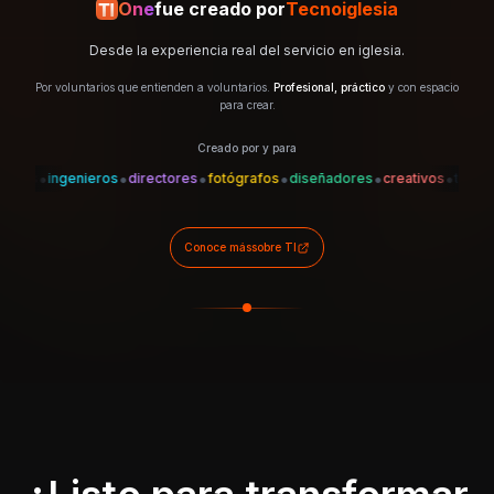
One
fue creado por
Tecnoiglesia
Desde la experiencia real del servicio en iglesia.
Por voluntarios que entienden a voluntarios.
Profesional, práctico
y con espacio
para crear.
Creado por y para
•
•
•
•
•
•
es
ingenieros
directores
fotógrafos
diseñadores
creativos
técnicos
Conoce más
sobre TI