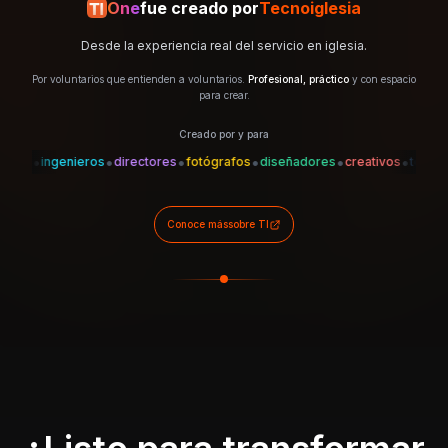
One
fue creado por
Tecnoiglesia
Desde la experiencia real del servicio en iglesia.
Por voluntarios que entienden a voluntarios.
Profesional, práctico
y con espacio
para crear.
Creado por y para
•
•
•
•
•
•
•
es
ingenieros
directores
fotógrafos
diseñadores
creativos
técnicos
Conoce más
sobre TI