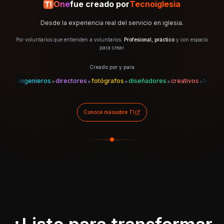
One
fue creado por
Tecnoiglesia
Desde la experiencia real del servicio en iglesia.
Por voluntarios que entienden a voluntarios.
Profesional, práctico
y con espacio
para crear.
Creado por y para
•
•
•
•
•
•
•
s
ingenieros
directores
fotógrafos
diseñadores
creativos
técnicos
Conoce más
sobre TI