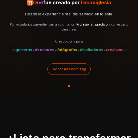
One
fue creado por
Tecnoiglesia
Desde la experiencia real del servicio en iglesia.
Por voluntarios que entienden a voluntarios.
Profesional, práctico
y con espacio
para crear.
Creado por y para
•
•
•
•
•
•
•
es
ingenieros
directores
fotógrafos
diseñadores
creativos
técnicos
Conoce más
sobre TI