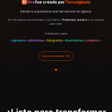
One
fue creado por
Tecnoiglesia
Desde la experiencia real del servicio en iglesia.
Por voluntarios que entienden a voluntarios.
Profesional, práctico
y con espacio
para crear.
Creado por y para
•
•
•
•
•
•
•
es
ingenieros
directores
fotógrafos
diseñadores
creativos
técnicos
Conoce más
sobre TI