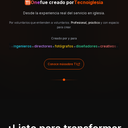
One
fue creado por
Tecnoiglesia
Desde la experiencia real del servicio en iglesia.
Por voluntarios que entienden a voluntarios.
Profesional, práctico
y con espacio
para crear.
Creado por y para
•
•
•
•
•
•
•
s
ingenieros
directores
fotógrafos
diseñadores
creativos
técnicos
Conoce más
sobre TI