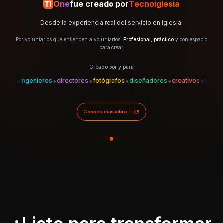
One
fue creado por
Tecnoiglesia
Desde la experiencia real del servicio en iglesia.
Por voluntarios que entienden a voluntarios.
Profesional, práctico
y con espacio
para crear.
Creado por y para
•
•
•
•
•
•
•
es
ingenieros
directores
fotógrafos
diseñadores
creativos
técnicos
Conoce más
sobre TI