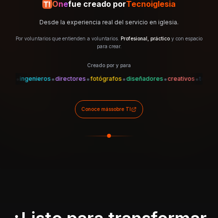
One
fue creado por
Tecnoiglesia
Desde la experiencia real del servicio en iglesia.
Por voluntarios que entienden a voluntarios.
Profesional, práctico
y con espacio
para crear.
Creado por y para
•
•
•
•
•
•
•
s
ingenieros
directores
fotógrafos
diseñadores
creativos
técnicos
Conoce más
sobre TI