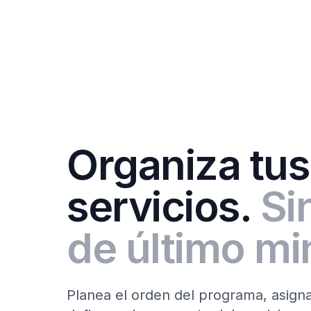
Organiza tus
servicios.
Si
de último mi
Planea el orden del programa, asign