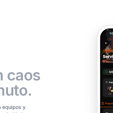
n caos
nuto.
a equipos y