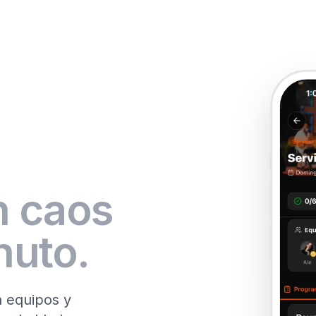
n caos
nuto.
a equipos y