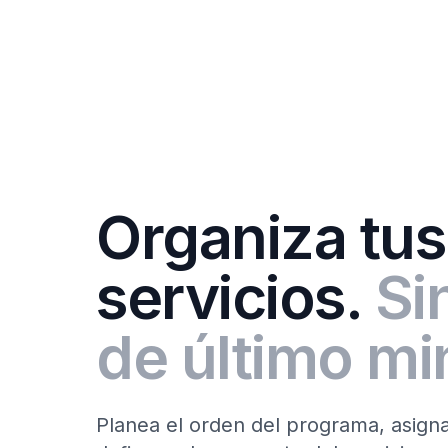
Organiza tus
servicios.
Si
de último mi
Planea el orden del programa, asign