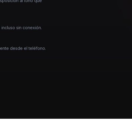
nsposición al tono que
 incluso sin conexión.
mente desde el teléfono.