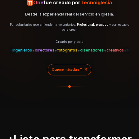
One
fue creado por
Tecnoiglesia
Desde la experiencia real del servicio en iglesia.
Por voluntarios que entienden a voluntarios.
Profesional, práctico
y con espacio
para crear.
Creado por y para
•
•
•
•
•
•
•
s
ingenieros
directores
fotógrafos
diseñadores
creativos
técnicos
Conoce más
sobre TI