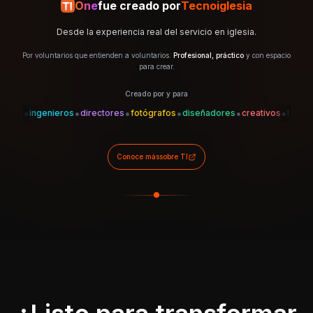
One
fue creado por
Tecnoiglesia
Desde la experiencia real del servicio en iglesia.
Por voluntarios que entienden a voluntarios.
Profesional, práctico
y con espacio
para crear.
Creado por y para
•
•
•
•
•
•
•
es
ingenieros
directores
fotógrafos
diseñadores
creativos
técnicos
Conoce más
sobre TI