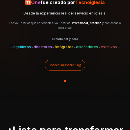
One
fue creado por
Tecnoiglesia
Desde la experiencia real del servicio en iglesia.
Por voluntarios que entienden a voluntarios.
Profesional, práctico
y con espacio
para crear.
Creado por y para
•
•
•
•
•
•
•
es
ingenieros
directores
fotógrafos
diseñadores
creativos
técnicos
Conoce más
sobre TI