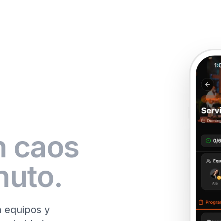
n caos
nuto.
a equipos y