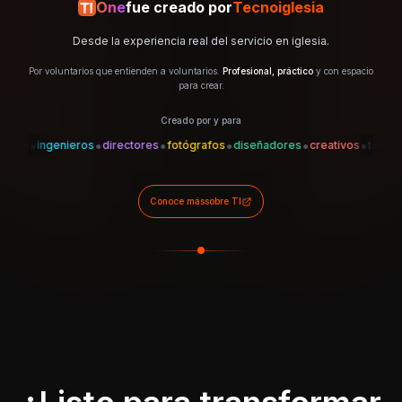
One
fue creado por
Tecnoiglesia
Desde la experiencia real del servicio en iglesia.
Por voluntarios que entienden a voluntarios.
Profesional, práctico
y con espacio
para crear.
Creado por y para
•
•
•
•
•
•
•
es
ingenieros
directores
fotógrafos
diseñadores
creativos
técnicos
Conoce más
sobre TI