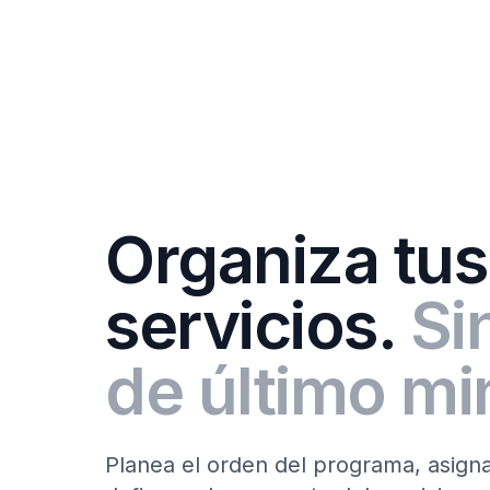
Organiza tus
servicios.
Si
de último mi
Planea el orden del programa, asign