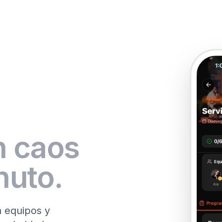
n caos
nuto.
a equipos y