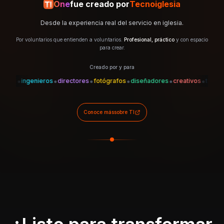
One
fue creado por
Tecnoiglesia
Desde la experiencia real del servicio en iglesia.
Por voluntarios que entienden a voluntarios.
Profesional, práctico
y con espacio
para crear.
Creado por y para
•
•
•
•
•
•
•
es
ingenieros
directores
fotógrafos
diseñadores
creativos
técnicos
Conoce más
sobre TI